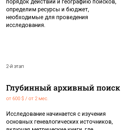
вероисповедание и место жительства,
нужны они для поиска родственных связей
и построения генеалогического древа
семьи, это основа любого исследования.
В зависимости от региона проживания
ваших предков, их сословия, социального
положения, сферы деятельности и
социальной активности, мы работаем с
фондами различных органов власти,
сословных, имущественных и т.д.
Переписи
Выборы
В зависимости от цели проведения переписи,
Для участия в выборах Государственн
подробности описания могут разлиться,
требовалось соответствовать избират
информация могла быть записана только о
цензу, например, для включения в спи