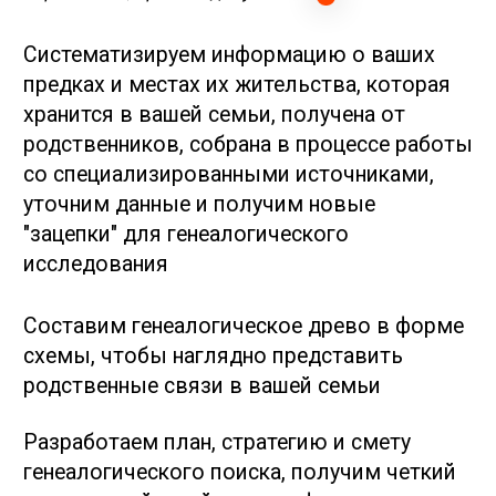
2-й этап
Глубинный архивный поиск
от 600 $ / от 2 мес.
Исследование начинается с изучения
основных генеалогических источников,
включая метрические книги, где
записывались данные о рождении, браке и
смерти жителей, а также исповедные
росписи и ревизские сказки, в зависимости
от вероисповедания и сословия
Основные генеалогические источники
точно содержат информацию о ваших
предках, если правильно определить