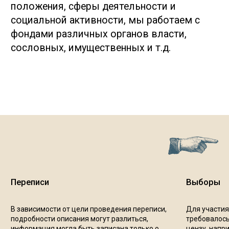
подтверждают достоверность
информации, это общепринятый способ
организации и структурирования
информации.
Схема генеалогического древа:
отображены предки по прямой линии и все
найденные родственники, это позволит
наглядно представить связи и
родственные отношения между предками
Копии архивных документов: включают
скан-копии или фотокопии документов,
которые были получены в процессе
работы с архивными источниками.
Архивные справки и официальные
документы: в процессе генеалогического
исследования могут быть получены
официальные документы из архивов, такие
как архивные справки и заверенные копии
документов, подтверждающие
определенные факты о предках.