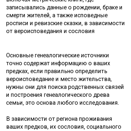
главе семьи или о всех членах семейства, их
съезда уездных землевладельцев не
имуществе, социальном статусе, например,
было иметь крупный земельный надел,
всеобщая перепись 1897 года содержала 14
городских избирателей – быть собств
вопросов, где кроме имени и возраста,
недвижимого имущества, плательщик
указывали место рождения, родной язык,
промыслового или квартирного налога.
образование.
В результате:
Отчет о ходе исследования: описано, какие
документы были изучены и какие
сложности возникали в процессе
исследования, какие версии
разрабатывались и не дали результата.
Поколенная роспись: собраны все
найденные сведение о предках, с указание
ссылок на источники и фрагментами копий
архивных документов, которые