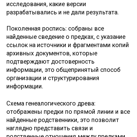
+38 093 220 22 33
dmbogatenkov@gmail.com
Дмитрий Богатенков
г. Киев, Украина
Обо мне
Услуги
Опыт работы
Генеалогическое исследование
Отзывы
Архивный поиск
Консультация
Подтверждение национальности
Контакты
Польские корни (Карта поляка)
Еврейские корни
Истребование документов