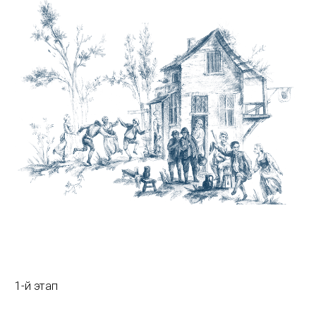
1-й этап
Генеалогическая экспертиза
250 $ / 1 мес.
Как и любая работа генеалогическое
исследование начинается с оценки
ситуации, наша задача собрать и
систематизировать имеющиеся в семье
генеалогические данные и сведения о
предках, чтобы оценить перспективы,
возможности и спланировать дальнейшие
поиски.