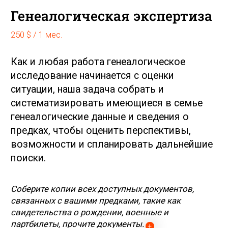
Соберите копии всех доступных документов,
связанных с вашими предками, такие как
свидетельства о рождении, военные и
партбилеты, прочите документы.
Систематизируем информацию о ваших
предках и местах их жительства, которая
хранится в вашей семьи, получена от
родственников, собрана в процессе работы
со специализированными источниками,
уточним данные и получим новые
"зацепки" для генеалогического
исследования
Составим генеалогическое древо в форме
схемы, чтобы наглядно представить
родственные связи в вашей семьи
Разработаем план, стратегию и смету
генеалогического поиска, получим четкий
порядок действий и географию поисков,
определим ресурсы и бюджет,
необходимые для проведения
исследования.